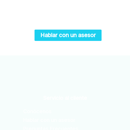
Anímate a dar el gran paso:
¡De la idea a la web!
Hablar con un asesor
Servicio al cliente
Conócenos
Hablar con un asesor
Preguntas Frecuentes