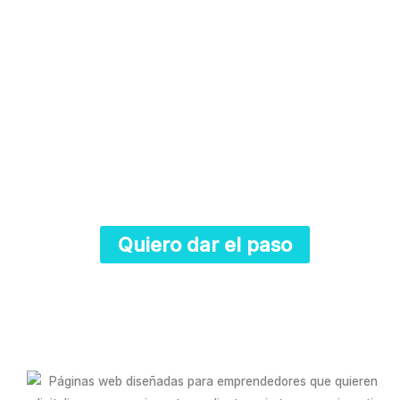
ecosistema digital memorable!
Tu negocio estará conectado a las principales
plataformas digitales (Facebook, Instagram,
Google, WhatsApp, Analytics, etc.) haciendo
que la experiencia de tu cliente sea única y
agradable.
¡Conviértete en la primera opción
para ellos!.
Quiero dar el paso